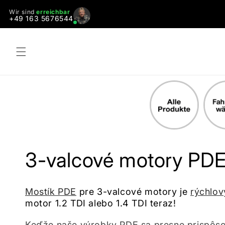
Prejsť
na
Wir sind
erreichbar
+49 163 5676544
obsah
K
3-valcové motory PD
o
Mostík PDE
pre 3-valcové motory je
rýchlo
motor 1.2 TDI alebo 1.4 TDI teraz!
l
Keďže naše výrobky PDE sa presne prispôsob