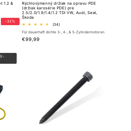
t 1.2 &
Rýchlovýmenný držiak na opravu PDE
(držiak karosérie PDE) pre
2.5/2.0/1.9/1.4/1.2 TDI VW, Audi, Seat,
Škoda
-32%
34
(34)
celkový
Für dauerhaft dichte 3-, 4-, & 5-Zylindermotoren
počet
recenzií
Normálna
€99,99
cena
DE-