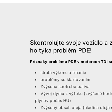
tungen
frühzeitigem Handeln,
n. Nachdem
ist dies eine
etzt 4 Tage
nachhaltige und
arten, mit
Kunden orientierter
r leicht
Lösung.
stand und
t ansprang,
per happy.
Skontrolujte svoje vozidlo a zi
, hätte ich
ho týka problém PDE!
r Jahren
ollen. Nur
Príznaky problému PDE v motoroch TDI s
en. Ps. bei
Vielen Dank
strata výkonu a trhanie
ntwicklung.
 der Donau
problémy so štartovaním
ald
Zvýšená spotreba paliva
Vývoj dymu z výfuku (zvýšené hod
plynov počas HU)
Zvýšený obsah oleja (hladina oleja 