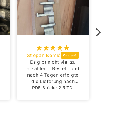
Stjepan Ðemić
.
Es gibt nicht viel zu
Bin sehr z
erzählen....Bestellt und
den PDE
nach 4 Tagen erfolgte
Schnelle L
die Lieferung nach
tolle Q
Österreich...
Mache j
.2 & 1.4 TDI
PDE-Brücke 2.5 TDI
Videos in 
Tipps gebe
zeig
Drehmome
u
Der Kana