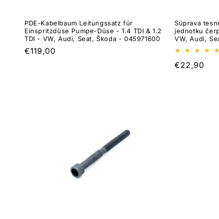
PDE-Kabelbaum Leitungssatz für
Súprava tesn
Einspritzdüse Pumpe-Düse - 1.4 TDI & 1.2
jednotku čer
TDI - VW, Audi, Seat, Škoda - 045971600
VW, Audi, Se
Normálna
€119,00
cena
Normálna
€22,90
cena