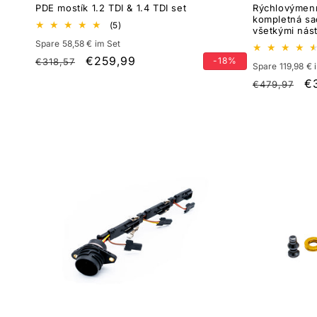
PDE mostík 1.2 TDI & 1.4 TDI set
Rýchlovýmenn
kompletná sad
5
(5)
všetkými nás
celkový
Spare 58,58 € im Set
počet
recenzií
Normálna
Cena
€259,99
-18%
€318,57
Spare 119,98 € 
cena
po
Normálna
C
€
€479,97
zľave
cena
p
z