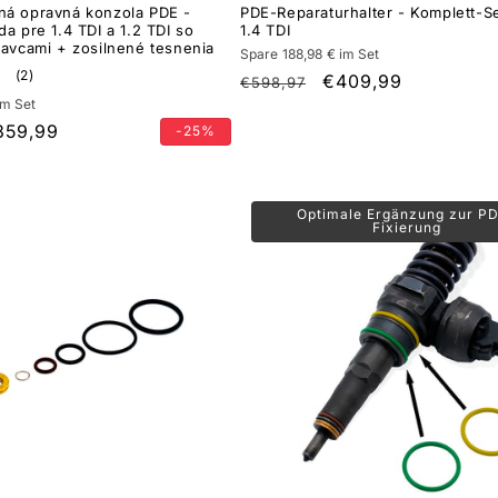
á opravná konzola PDE -
PDE-Reparaturhalter - Komplett-Se
a pre 1.4 TDI a 1.2 TDI so
1.4 TDI
tavcami + zosilnené tesnenia
Spare 188,98 € im Set
2
(2)
Normálna
Cena
€409,99
€598,97
celkový
im Set
cena
po
počet
recenzií
ena
359,99
-25%
zľave
o
ľave
Optimale Ergänzung zur P
Fixierung