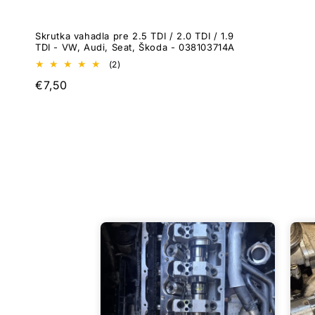
Skrutka vahadla pre 2.5 TDI / 2.0 TDI / 1.9
TDI - VW, Audi, Seat, Škoda - 038103714A
2
(2)
celkový
Normálna
€7,50
počet
recenzií
cena