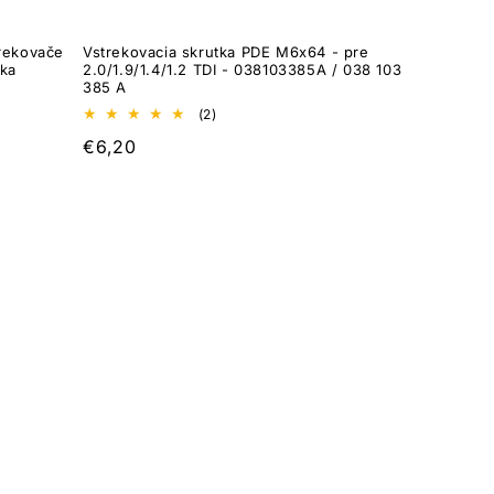
trekovače
Vstrekovacia skrutka PDE M6x64 - pre
ska
2.0/1.9/1.4/1.2 TDI - 038103385A / 038 103
385 A
2
(2)
celkový
Normálna
€6,20
počet
recenzií
cena