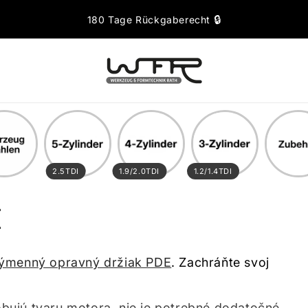
🔒
180 Tage Rückgaberecht
2.5TDI
1.9/2.0TDI
1.2/1.4TDI
E
výmenný opravný držiak PDE
. Zachráňte svoj
ujú tvaru motora, nie je potrebné dodatočné