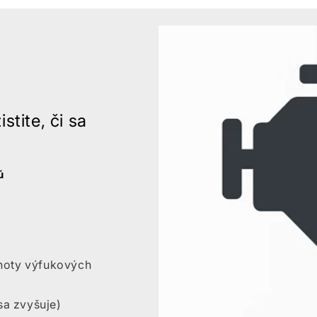
stite, či sa
ú
noty výfukových
sa zvyšuje)