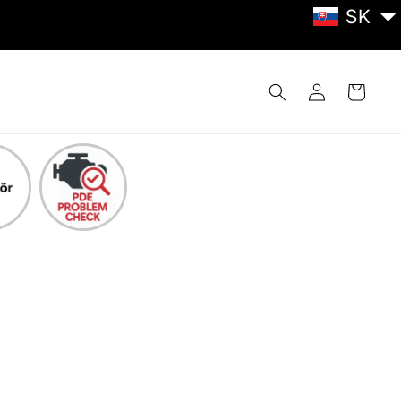
SK
Prihlásiť
Košík
sa