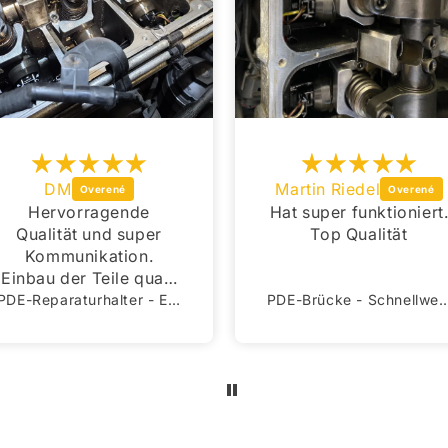
DM
Martin Riedel
Hervorragende
Hat super funktioniert
Qualität und super
Top Qualität
Kommunikation.
Einbau der Teile quasi
selbsterklärend,
PDE-Reparaturhalter - Einbau-Set 1.9 & 2.0 TDI
PDE-Brücke - Schnellwechsel-Set 1
jedoch nichts für
Laien! Passgenauigkeit
100%. Super
Ergebnisse.