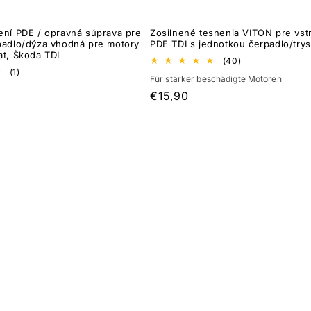
ení PDE / opravná súprava pre
Zosilnené tesnenia VITON pre vs
padlo/dýza vhodná pre motory
PDE TDI s jednotkou čerpadlo/try
at, Škoda TDI
40
(40)
1
celkový
(1)
Für stärker beschädigte Motoren
celkový
počet
počet
recenzií
Normálna
€15,90
recenzií
cena