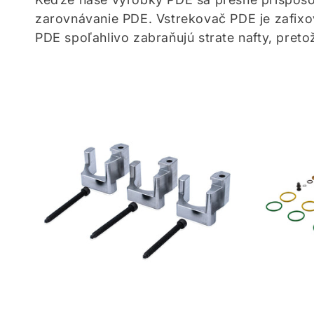
e
zarovnávanie PDE.
Vstrekovač PDE je zafixo
PDE spoľahlivo zabraňujú strate nafty, preto
k
c
i
a
: